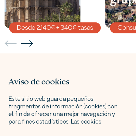
Desde 2.140€ + 340€ tasas
Consul
Mantente informado
Aviso de cookies
de nuestras
novedades
Este sitio web guarda pequeños
fragmentos de información (cookies) con
el fin de ofrecer una mejor navegación y
para fines estadísticos. Las cookies
utilizadas tienen, en todo caso, carácter