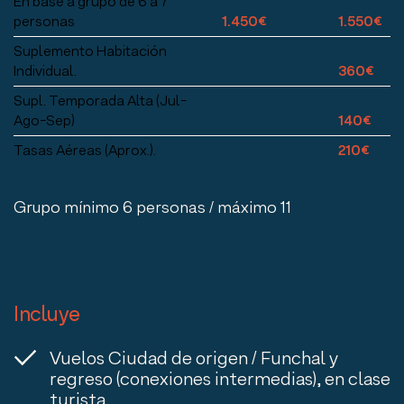
En base a grupo de 6 a 7
personas
1.450€
1.550€
Suplemento Habitación
Individual.
360€
Supl. Temporada Alta (Jul-
Ago-Sep)
140€
Tasas Aéreas (Aprox.).
210€
Grupo mínimo 6 personas / máximo 11
Incluye
Vuelos Ciudad de origen / Funchal y
regreso (conexiones intermedias), en clase
turista.