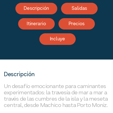
Descripción
Salidas
Itinerario
Precios
Incluye
Descripción
Un desafío emocionante para caminantes
experimentados: la travesía de mar a mar a
través de las cumbres de la isla y la meseta
central, desde Machico hasta Porto Moniz.