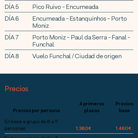
DÍA 5
Pico Ruivo - Encumeada
DÍA 6
Encumeada - Estanquinhos - Porto
Moniz
DÍA 7
Porto Moniz - Paul da Serra - Fanal -
Funchal
DÍA 8
Vuelo Funchal / Ciudad de origen
Precios
4 primeras
Precios
Precios por persona
plazas
base
En base a grupo de 8 a 11
personas
1.360€
1.460€