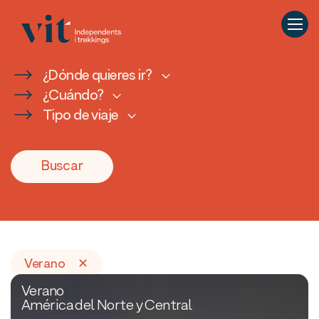
¿Dónde quieres ir?
¿Cuándo?
Tipo de viaje
Buscar
Verano
✕
Verano
América del Norte y Central