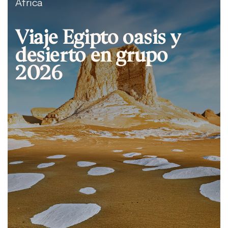
África
Viaje Egipto oasis y
desierto en grupo
2026