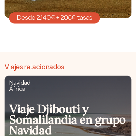
Desde 2.140€ + 205€ tasas
Viajes relacionados
Navidad
África
Viaje Djibouti y
Somalilandia en grupo
Navidad