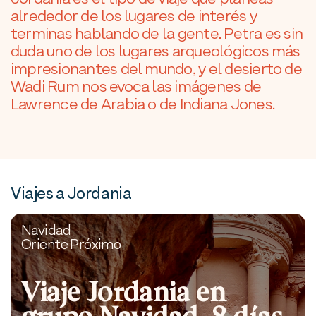
alrededor de los lugares de interés y
terminas hablando de la gente. Petra es sin
duda uno de los lugares arqueológicos más
impresionantes del mundo, y el desierto de
Wadi Rum nos evoca las imágenes de
Lawrence de Arabia o de Indiana Jones.
Viajes a Jordania
Navidad
Oriente Próximo
Viaje Jordania en
grupo Navidad. 8 días