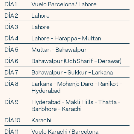
DÍA 1
Vuelo Barcelona / Lahore
DÍA 2
Lahore
DÍA 3
Lahore
DÍA 4
Lahore - Harappa - Multan
DÍA 5
Multan - Bahawalpur
DÍA 6
Bahawalpur (Uch Sharif - Derawar)
DÍA 7
Bahawalpur - Sukkur - Larkana
DÍA 8
Larkana - Mohenjo Daro - Ranikot -
Hyderabad
DÍA 9
Hyderabad - Makli Hills - Thatta -
Banbhore - Karachi
DÍA 10
Karachi
DÍA 11
Vuelo Karachi / Barcelona