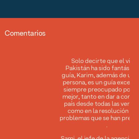
Comentarios
Solo decirte que el viaje
arte
Pakistán ha sido fantástico
en
guía, Karim, además de una
rte
persona, es un guía excepc
das
siempre preocupado por da
er a
mejor, tanto en dar a conoc
país desde todas las vertie
como en la resolución de 
problemas que se han prese
.
Sami, el jefe de la agencia, h