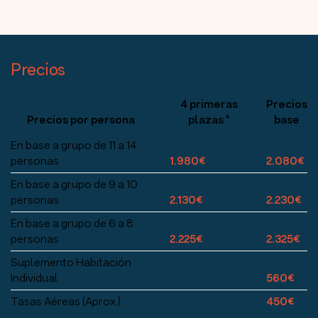
Precios
4 primeras
Precios
Precios por persona
plazas *
base
En base a grupo de 11 a 14
personas
1.980€
2.080€
En base a grupo de 9 a 10
personas
2.130€
2.230€
En base a grupo de 6 a 8
personas
2.225€
2.325€
Suplemento Habitación
Individual
560€
Tasas Aéreas (Aprox.)
450€