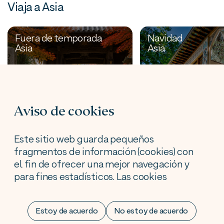
Viaja a Asia
Fuera de temporada
Navidad
Asia
Asia
Viaje Japón
Viaje Az
en grupo
en grupo
Aviso de cookies
octubre
Navidad
2026
Este sitio web guarda pequeños
fragmentos de información (cookies) con
el fin de ofrecer una mejor navegación y
para fines estadísticos. Las cookies
Última plaza
Desde 1.200€
utilizadas tienen, en todo caso, carácter
temporal, y desaparecen al finalizar la
Estoy de acuerdo
No estoy de acuerdo
sesión el usuario. En ningún caso, estas