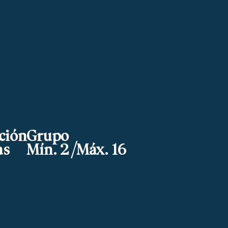
ción
Grupo
as
Mín. 2 /Máx. 16