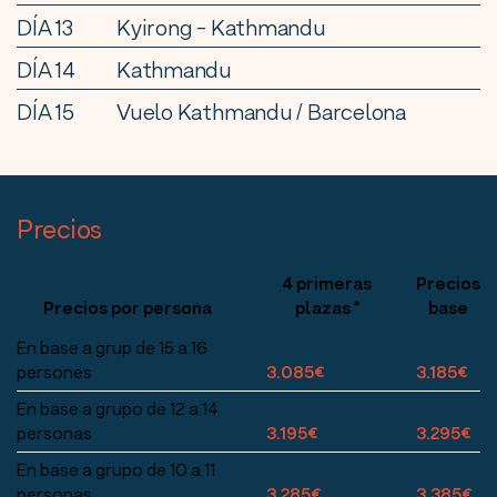
DÍA 13
Kyirong - Kathmandu
DÍA 14
Kathmandu
DÍA 15
Vuelo Kathmandu / Barcelona
Precios
4 primeras
Precios
Precios por persona
plazas *
base
En base a grup de 15 a 16
persones
3.085€
3.185€
En base a grupo de 12 a 14
personas
3.195€
3.295€
En base a grupo de 10 a 11
personas
3.285€
3.385€