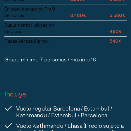
En base a grupo de 7 a 9
personas
3.480€
3.580€
Suplemento Habitación
Individual
480€
Tasas Aéreas (Aprox.)
540€
Grupo mínimo 7 personas / máximo 16
Incluye
Vuelo regular Barcelona / Estambul /
Kathmandu / Estambul / Barcelona.
Vuelo Kathmandu / Lhasa (Precio sujeto a