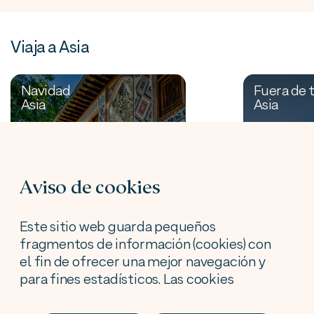
Viaja a Asia
Navidad
Fuera de
Asia
Asia
Viaje Azerbaiyán
Viaj
en grupo
en g
Aviso de cookies
Navidad
202
Este sitio web guarda pequeños
fragmentos de información (cookies) con
el fin de ofrecer una mejor navegación y
para fines estadísticos. Las cookies
Desde 1.200€ + 366€ tasas
Desde
utilizadas tienen, en todo caso, carácter