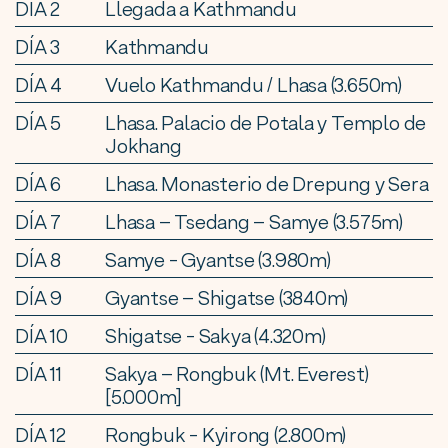
DÍA 2
Llegada a Kathmandu
DÍA 3
Kathmandu
DÍA 4
Vuelo Kathmandu / Lhasa (3.650m)
DÍA 5
Lhasa. Palacio de Potala y Templo de
Jokhang
DÍA 6
Lhasa. Monasterio de Drepung y Sera
DÍA 7
Lhasa – Tsedang – Samye (3.575m)
DÍA 8
Samye - Gyantse (3.980m)
DÍA 9
Gyantse – Shigatse (3840m)
DÍA 10
Shigatse - Sakya (4.320m)
DÍA 11
Sakya – Rongbuk (Mt. Everest)
[5.000m]
DÍA 12
Rongbuk - Kyirong (2.800m)