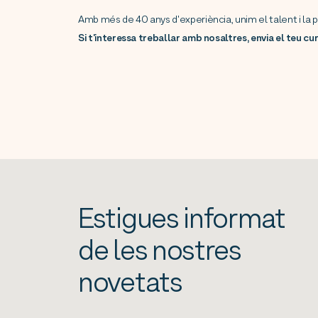
Amb més de 40 anys d'experiència, unim el talent i la p
Si t'interessa treballar amb nosaltres, envia el teu cu
Estigues informat
de les nostres
novetats