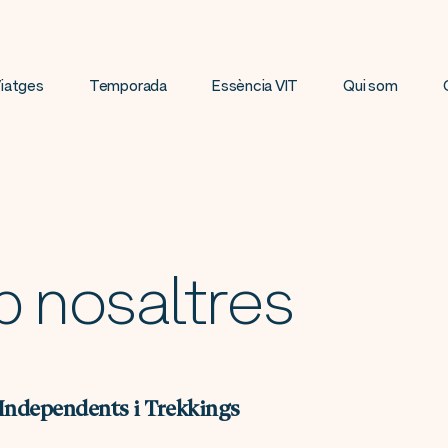
iatges
Temporada
Essència VIT
Qui som
b nosaltres
 Independents i Trekkings