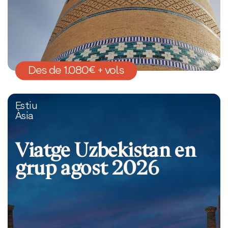
Des de 1.080€ + vols
Estiu
Àsia
Viatge Uzbekistan en
grup agost 2026