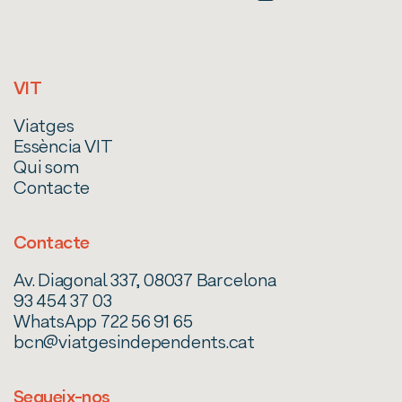
VIT
Viatges
Essència VIT
Qui som
Contacte
Contacte
Av. Diagonal 337, 08037 Barcelona
93 454 37 03
WhatsApp 722 56 91 65
bcn@viatgesindependents.cat
Segueix-nos