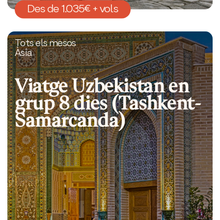
Des de 1.035€ + vols
Tots els mesos
Àsia
Viatge Uzbekistan en
grup 8 dies (Tashkent-
Samarcanda)