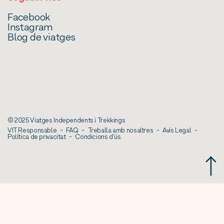
Facebook
Instagram
Blog de viatges
© 2025 Viatges Independents i Trekkings
VIT Responsable
FAQ
Treballa amb nosaltres
Avís Legal
Política de privacitat
Condicions d'ús