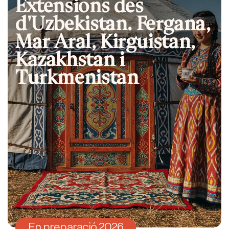
Extensions des
d'Uzbekistan. Fergana,
Mar Aral, Kirguistan,
Kazakhstan i
Turkmenistan
En preparació 2026