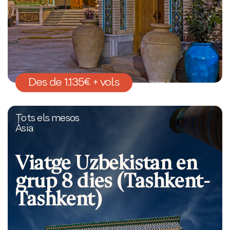
Des de 1.135€ + vols
Tots els mesos
Àsia
Viatge Uzbekistan en
grup 8 dies (Tashkent-
Tashkent)