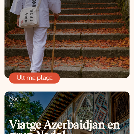
Última plaça
Nadal
Àsia
Viatge Azerbaidjan en