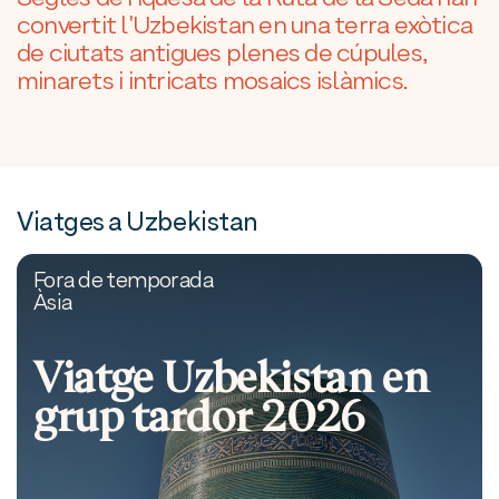
convertit l'Uzbekistan en una terra exòtica
de ciutats antigues plenes de cúpules,
minarets i intricats mosaics islàmics.
Viatges a Uzbekistan
Fora de temporada
Àsia
Viatge Uzbekistan en
grup tardor 2026