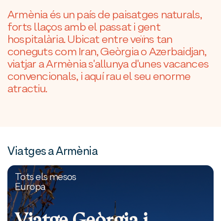
Armènia és un país de paisatges naturals,
forts llaços amb el passat i gent
hospitalària. Ubicat entre veïns tan
coneguts com Iran, Geòrgia o Azerbaidjan,
viatjar a Armènia s'allunya d'unes vacances
convencionals, i aquí rau el seu enorme
atractiu.
Viatges a Armènia
Tots els mesos
Europa
Viatge Geòrgia i