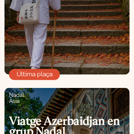
Última plaça
Nadal
Àsia
Viatge Azerbaidjan en
grup Nadal