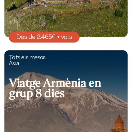
Des de 2.465€ + vols
Tots els mesos
Àsia
Viatge Armènia en
grup 8 dies