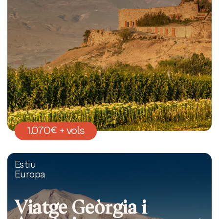
1.070€ + vols
Estiu
Europa
Viatge Geòrgia i