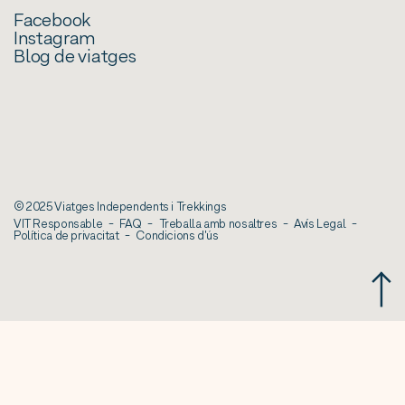
Facebook
Instagram
Blog de viatges
© 2025 Viatges Independents i Trekkings
VIT Responsable
FAQ
Treballa amb nosaltres
Avís Legal
Política de privacitat
Condicions d'ús