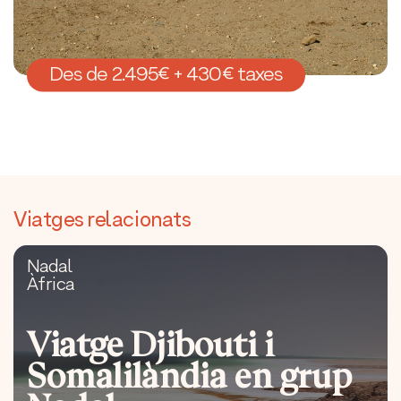
Des de 2.495€ + 430€ taxes
Viatges relacionats
Nadal
Àfrica
Viatge Djibouti i
Somalilàndia en grup