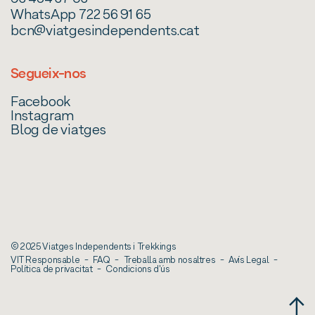
WhatsApp 722 56 91 65
bcn@viatgesindependents.cat
Segueix-nos
Facebook
Instagram
Blog de viatges
© 2025 Viatges Independents i Trekkings
VIT Responsable
FAQ
Treballa amb nosaltres
Avís Legal
Política de privacitat
Condicions d'ús