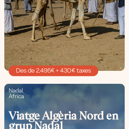
Des de 2.495€ + 430€ taxes
Nadal
Àfrica
Viatge Algèria Nord en
grup Nadal