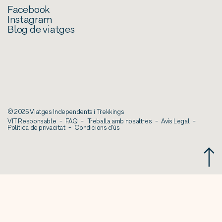
Facebook
Instagram
Blog de viatges
© 2025 Viatges Independents i Trekkings
VIT Responsable
FAQ
Treballa amb nosaltres
Avís Legal
Política de privacitat
Condicions d'ús