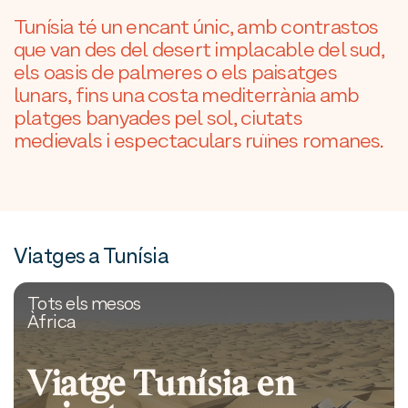
Tunísia té un encant únic, amb contrastos
que van des del desert implacable del sud,
els oasis de palmeres o els paisatges
lunars, fins una costa mediterrània amb
platges banyades pel sol, ciutats
medievals i espectaculars ruïnes romanes.
Viatges a Tunísia
Tots els mesos
Àfrica
Viatge Tunísia en