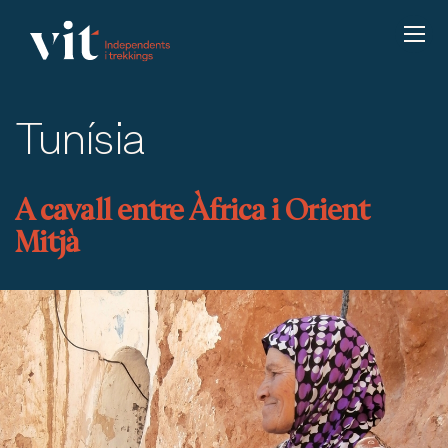
Tunísia
A cavall entre Àfrica i Orient
Mitjà