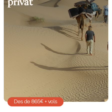
privat
Des de 865€ + vols