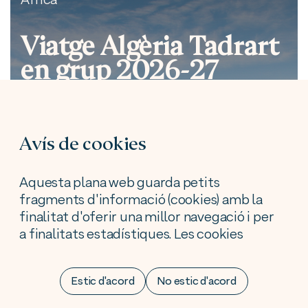
Àfrica
Viatge Algèria Tadrart
en grup 2026-27
Avís de cookies
Aquesta plana web guarda petits
fragments d'informació (cookies) amb la
finalitat d'oferir una millor navegació i per
a finalitats estadístiques. Les cookies
utilitzades tenen, en tot cas, caràcter
temporal, i desapareixen en acabar la
Estic d'acord
No estic d'acord
sessió l'usuari. En cap cas, aquestes
cookies proporcionen per sí mateixes