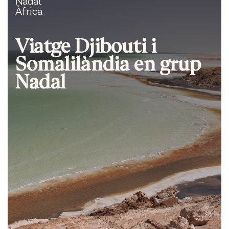
Nadal
Àfrica
Viatge Djibouti i
Somalilàndia en grup
Nadal