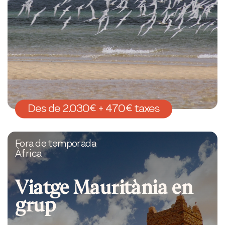
Des de 2.030€ + 470€ taxes
Fora de temporada
Àfrica
Viatge Mauritània en
grup