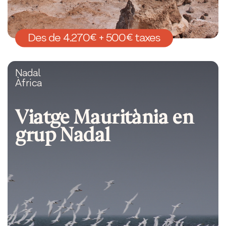
Des de 4.270€ + 500€ taxes
Nadal
Àfrica
Viatge Mauritània en
grup Nadal