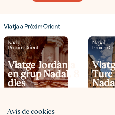
Viatja a Pròxim Orient
Nadal
Nadal
Pròxim Orient
Pròxim Or
Viatge Jordània
Viatg
en grup Nadal. 8
Turc
dies
Nada
Avís de cookies