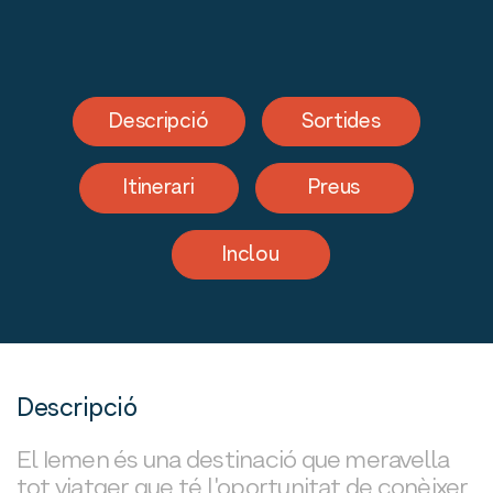
Descripció
Sortides
Itinerari
Preus
Inclou
Descripció
El Iemen és una destinació que meravella
tot viatger que té l'oportunitat de conèixer