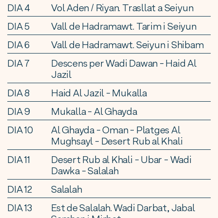
DIA 4
Vol Aden / Riyan. Trasllat a Seiyun
DIA 5
Vall de Hadramawt. Tarim i Seiyun
DIA 6
Vall de Hadramawt. Seiyun i Shibam
DIA 7
Descens per Wadi Dawan - Haid Al
Jazil
DIA 8
Haid Al Jazil - Mukalla
DIA 9
Mukalla - Al Ghayda
DIA 10
Al Ghayda - Oman - Platges Al
Mughsayl - Desert Rub al Khali
DIA 11
Desert Rub al Khali - Ubar - Wadi
Dawka - Salalah
DIA 12
Salalah
DIA 13
Est de Salalah. Wadi Darbat, Jabal