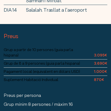
Samhan i Mirbat
DIA 14
Salalah. Trasllat a l'aeroport
Preus
Grup a partir de 10 persones (guia parla
hispana)
3.095€
Grup de 8 a 9 persones (guia parla hispana)
3.690€
Pagament local (equivalent en dòlars USD)
1.000€
Suplement Habitació Individual
870€
Preus per persona
Grup mínim 8 persones / màxim 16