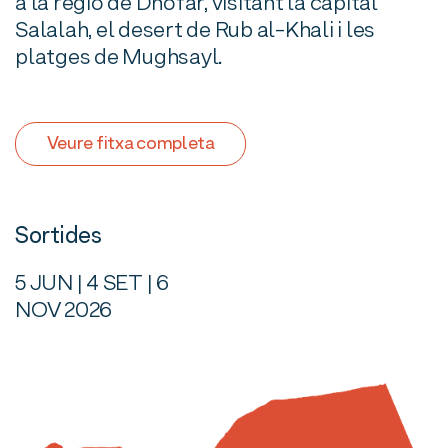
a la regió de Dhofar, visitant la capital
Salalah, el desert de Rub al-Khali i les
platges de Mughsayl.
Veure fitxa completa
Sortides
5 JUN | 4 SET | 6
NOV 2026