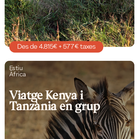
Des de 4.815€ + 577€ taxes
Estiu
Àfrica
Viatge Kenya i
Tanzània en grup