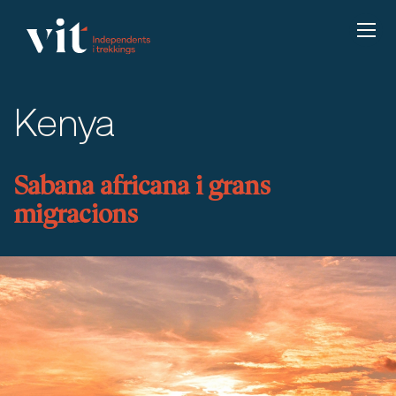
Kenya
Sabana africana i grans
migracions