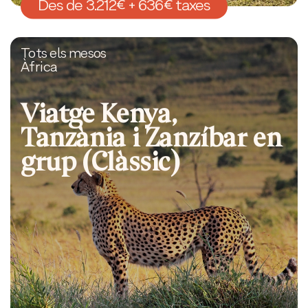
Des de 3.212€ + 636€ taxes
Tots els mesos
Àfrica
Viatge Kenya,
Tanzània i Zanzíbar en
grup (Clàssic)