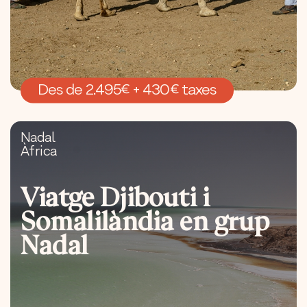
Des de 2.495€ + 430€ taxes
Nadal
Àfrica
Viatge Djibouti i
Somalilàndia en grup
Nadal