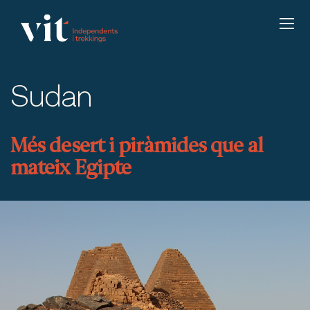
Sudan
Més desert i piràmides que al
mateix Egipte