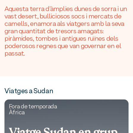
Aquesta terra d'àmplies dunes de sorra i un
vast desert, bulliciosos socs i mercats de
camells, enamora als viatgers amb la seva
gran quantitat de tresors amagats:
piràmides, tombes i antigues ruïnes dels
poderosos regnes que van governar en el
passat.
Viatges a Sudan
Fora de temporada
Àfrica
Viatge Sudan en grup