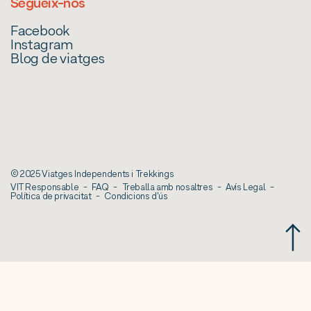
Segueix-nos
Facebook
Instagram
Blog de viatges
© 2025 Viatges Independents i Trekkings
VIT Responsable
FAQ
Treballa amb nosaltres
Avís Legal
Política de privacitat
Condicions d'ús