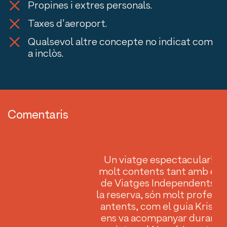
Propines i extres personals.
Taxes d'aeroport.
Qualsevol altre concepte no indicat com
a inclòs.
Comentaris
t.
Un viatge espectacular! E
c i
molt contents tant amb el t
de Viatges Independents d
s al
la reserva, són molt professio
antents, com el guia Krishn
ens va acompanyar durant t