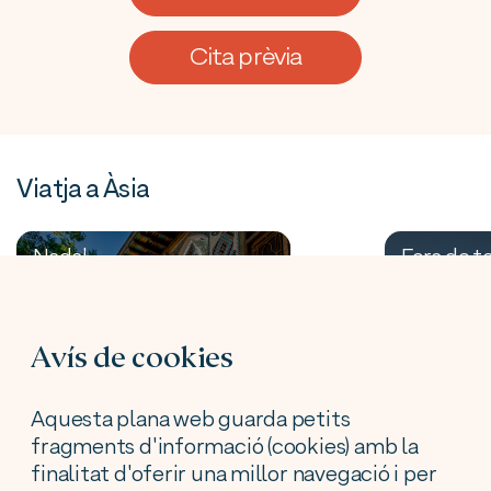
Cita prèvia
Viatja a Àsia
Nadal
Fora de 
Àsia
Àsia
Viatge
Viat
Avís de cookies
Azerbaidjan en
Uzbe
grup Nadal
grup
Aquesta plana web guarda petits
fragments d'informació (cookies) amb la
finalitat d'oferir una millor navegació i per