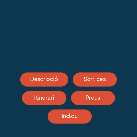
Descripció
Sortides
Itinerari
Preus
Inclou