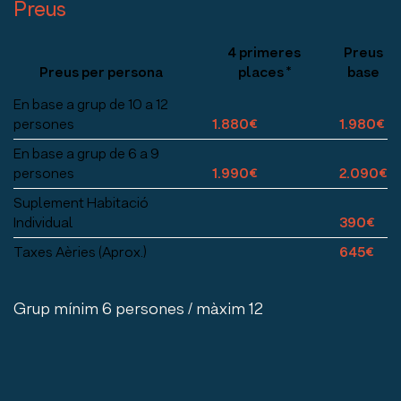
Preus
4 primeres
Preus
Preus per persona
places *
base
En base a grup de 10 a 12
persones
1.880€
1.980€
En base a grup de 6 a 9
persones
1.990€
2.090€
Suplement Habitació
Individual
390€
Taxes Aèries (Aprox.)
645€
Grup mínim 6 persones / màxim 12