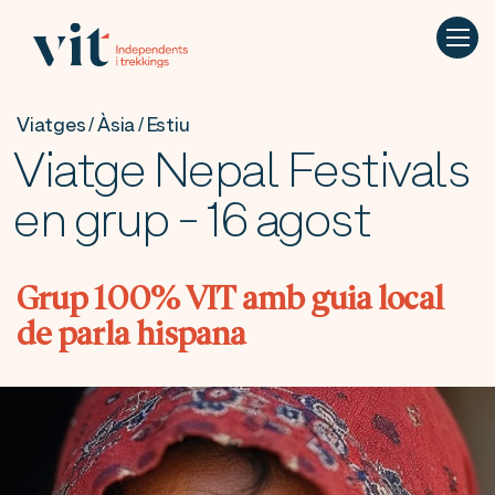
Viatges / Àsia / Estiu
Viatge Nepal Festivals
en grup - 16 agost
Grup 100% VIT amb guia local
de parla hispana