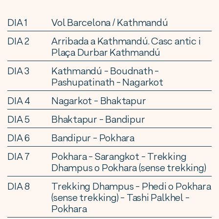
DIA 1
Vol Barcelona / Kathmandú
DIA 2
Arribada a Kathmandú. Casc antic i
Plaça Durbar Kathmandú
DIA 3
Kathmandú - Boudnath -
Pashupatinath - Nagarkot
DIA 4
Nagarkot - Bhaktapur
DIA 5
Bhaktapur - Bandipur
DIA 6
Bandipur - Pokhara
DIA 7
Pokhara - Sarangkot - Trekking
Dhampus o Pokhara (sense trekking)
DIA 8
Trekking Dhampus - Phedi o Pokhara
(sense trekking) - Tashi Palkhel -
Pokhara