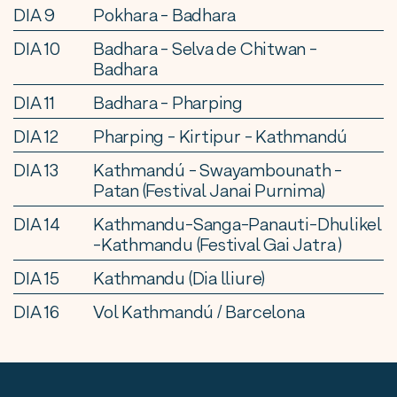
DIA 9
Pokhara - Badhara
DIA 10
Badhara - Selva de Chitwan -
Badhara
DIA 11
Badhara - Pharping
DIA 12
Pharping - Kirtipur - Kathmandú
DIA 13
Kathmandú - Swayambounath -
Patan (Festival Janai Purnima)
DIA 14
Kathmandu-Sanga-Panauti-Dhulikel
-Kathmandu (Festival Gai Jatra )
DIA 15
Kathmandu (Dia lliure)
DIA 16
Vol Kathmandú / Barcelona