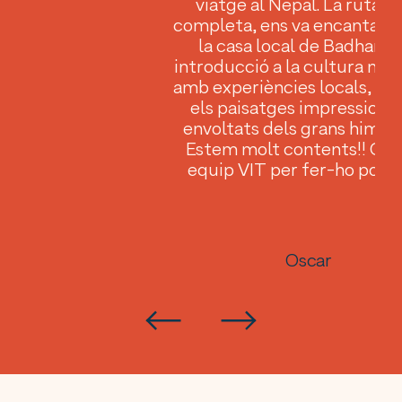
viatge al Nepal. La ruta m
ent
completa, ens va encantar e
al
la casa local de Badhara, i
introducció a la cultura nep
ble
amb experiències locals, la S
els paisatges impressiona
envoltats dels grans himàla
Estem molt contents!! Grà
equip VIT per fer-ho possi
Oscar