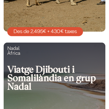
Des de 2.495€ + 430€ taxes
Nadal
Àfrica
Viatge Djibouti i
Somalilàndia en grup
Nadal