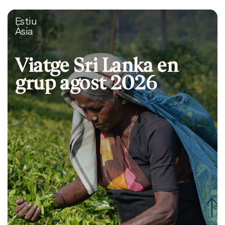
Estiu
Àsia
Viatge Sri Lanka en
grup agost 2026