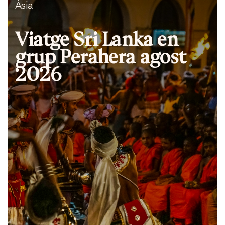
Àsia
Viatge Sri Lanka en
grup Perahera agost
2026