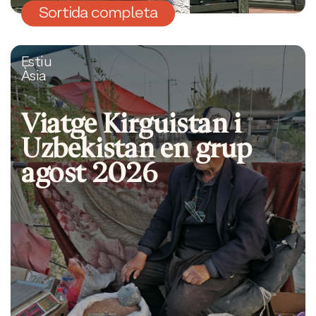
Sortida completa
Estiu
Àsia
Viatge Kirguistan i
Uzbekistan en grup
agost 2026