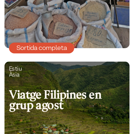
Sortida completa
Estiu
Àsia
Viatge Filipines en
grup agost