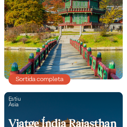
Sortida completa
Estiu
Àsia
Viatge Índia Rajasthan