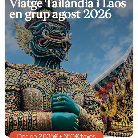
Viatge Tailàndia i Laos
en grup agost 2026
Des de 2.835€ + 550€ taxes