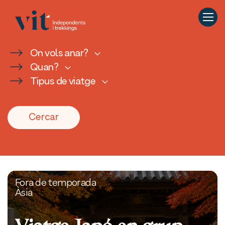
On vols anar?
Quan?
Tipus de viatge
Cercar
Fora de temporada
Àsia
Viatge Japó en grup