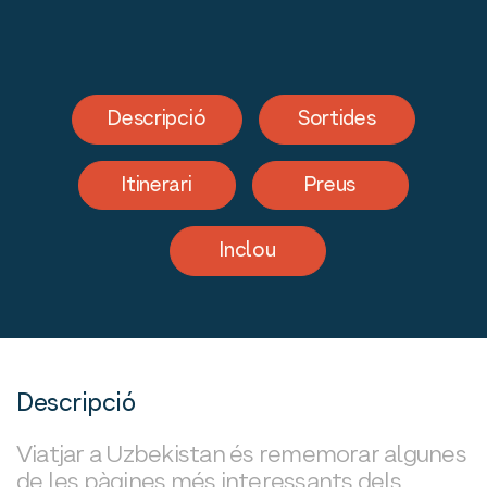
Descripció
Sortides
Itinerari
Preus
Inclou
Descripció
Viatjar a Uzbekistan és rememorar algunes
de les pàgines més interessants dels