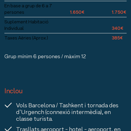
En base a grup de 6 a 7
persones
1.650€
1.750€
Suplement Habitació
Individual
340€
Taxes Aèries (Aprox.)
385€
Grup mínim 6 persones / màxim 12
Inclou
Vols Barcelona / Tashkent i tornada des
d'Urgench (connexió intermèdia), en
classe turista.
Trasllats aeroport - hotel - aeroport, en