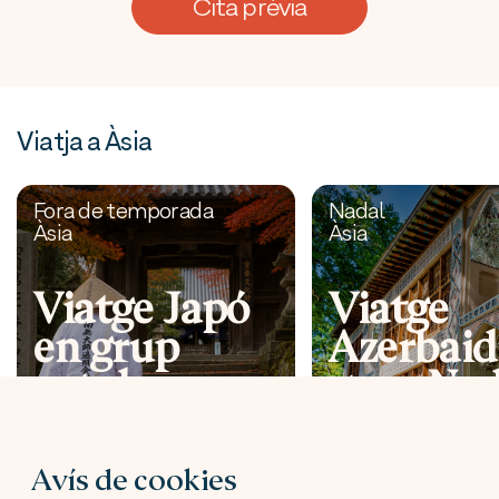
Cita prèvia
Viatja a Àsia
Fora de temporada
Nadal
Àsia
Àsia
Viatge Japó
Viatge
en grup
Azerbaid
octubre
grup Nad
2026
Avís de cookies