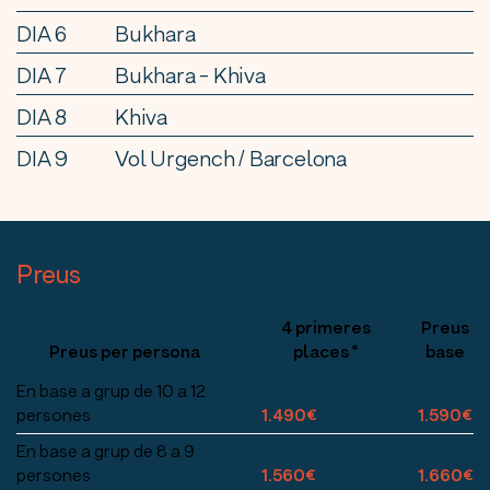
DIA 6
Bukhara
DIA 7
Bukhara - Khiva
DIA 8
Khiva
DIA 9
Vol Urgench / Barcelona
Preus
4 primeres
Preus
Preus per persona
places *
base
En base a grup de 10 a 12
persones
1.490€
1.590€
En base a grup de 8 a 9
persones
1.560€
1.660€