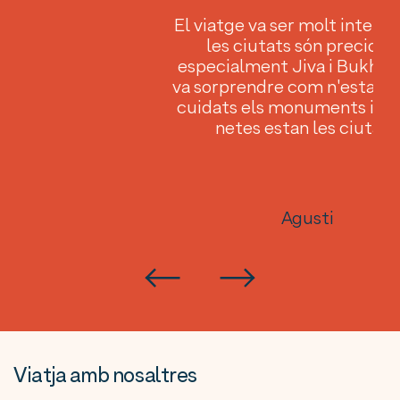
la
El viatge va ser molt interes
des
les ciutats són preciose
ni
especialment Jiva i Bukhar
ue
va sorprendre com n'estan 
eix
cuidats els monuments i c
El
netes estan les ciutats.
ser
tge
Agusti
Viatja amb nosaltres